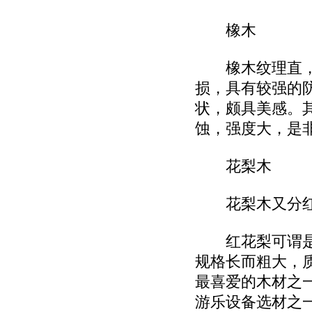
橡木
橡木纹理直，结
损，具有较强的
状，颇具美感。
蚀，强度大，是
花梨木
花梨木又分红
红花梨可谓是一
规格长而粗大，
最喜爱的木材之
游乐设备选材之