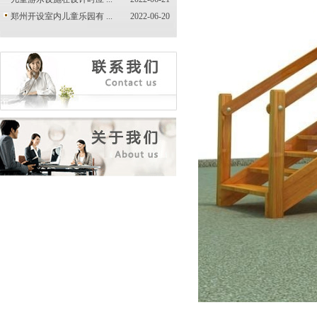
郑州开设室内儿童乐园有 ...
2022-06-20