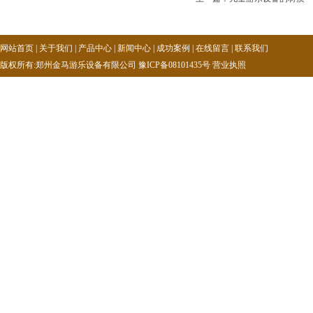
网站首页
|
关于我们
|
产品中心
|
新闻中心
|
成功案例
|
在线留言
|
联系我们
版权所有:郑州金马游乐设备有限公司 豫ICP备08101435号
营业执照