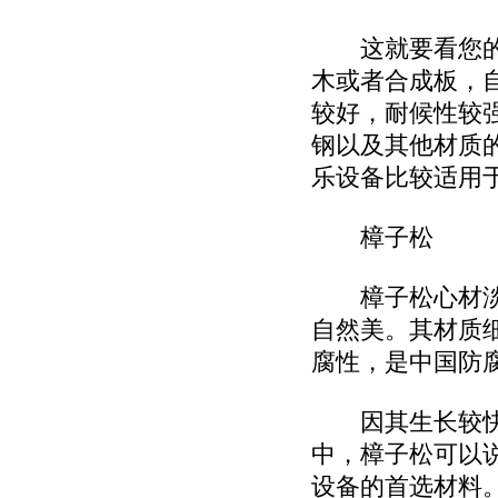
这就要看您的游
木或者合成板，
较好，耐候性较
钢以及其他材质
乐设备比较适用于
樟子松
樟子松心材淡红
自然美。其材质
腐性，是中国防
因其生长较快，
中，樟子松可以
设备的首选材料