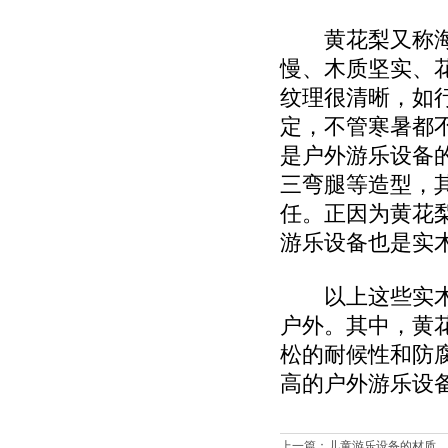
黄花梨又称海南
慢、木质坚实、
纹理很清晰，如
定，不管寒暑都
是户外游乐设备
三弯腿等造型，
任。正因为黄花
游乐设备也是实
以上这些实木都
户外。其中，黄
松的耐候性和防
高的户外游乐设
上一篇：
儿童游乐设备的材质